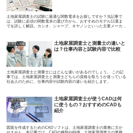
土地家屋調査士の試験に最適な関数電卓をお探しですか？当記事で
は、試験に必須の関数電卓の選び方から、おすすめのモデル11選ま
でを詳しく解説。カシオ、シャープ、キヤノンといった主要メーカー
の特徴も比較。あなたにピッタリの一台を見つけましょう。
土地家屋調査士と測量士の違いと
お役立ち情報
は？仕事内容と試験内容で比較
土地家屋調査士と測量士にはどんな違いがあるのでしょう。 この記
事では、土地家屋調査士と測量士どちらの資格を取ろうか迷っている
社会人のために、仕事内容や試験内容の違いを紹介します。
土地家屋調査士が使うCADは何
お役立ち情報
に使うもの？おすすめのCADも
紹介
図面を作成するためのCADソフトは、土地家屋調査士の業務に欠か
せません。本記事では、CADの種類や特徴、土地家屋調査士の業務