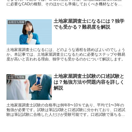
に必要なCADの種類、そのほかにも準備しておくべき機材などを紹
介します。
土地家屋調査士になるには？独学
お役立ち情報
でも受かる？難易度を解説
土地家屋調査士になるには、どのような過程を踏めばよいのでしょう
か。本記事では、土地家屋調査士になるために必要なステップや難易
度が高いと言われる理由、独学でも受かるのかについて解説します。
土地家屋調査士試験の口述試験と
お役立ち情報
は？勉強方法や問題内容を詳しく
解説
土地家屋調査士試験の合格率は例年8〜10％であり、平均で1〜3年の
勉強が必要です。試験は筆記試験と口述試験に分かれており、口述試
験は筆記試験に合格した人だけが受験可能です。口述試験で落ちるこ
とはほとんどありませんが、しっかりとした準備が必要です。