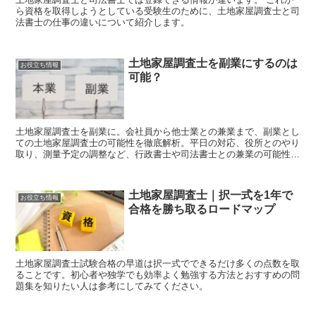
ら資格を取得しようとしている受験生のために、土地家屋調査士と司
法書士の仕事の違いについて紹介します。
土地家屋調査士を副業にするのは
お役立ち情報
可能？
土地家屋調査士を副業に。会社員から他士業との兼業まで、副業とし
ての土地家屋調査士の可能性を徹底解析。平日の対応、役所とのやり
取り、測量予定の調整など、行政書士や司法書士との兼業の可能性も
含め、副業として成功するための秘訣をお教えします。
土地家屋調査士｜択一式を1年で
お役立ち情報
合格を勝ち取るロードマップ
土地家屋調査士試験合格の早道は択一式でできるだけ多くの点数を取
ることです。初心者や独学でも効率よく勉強する方法とおすすめの問
題集を知りたい人は参考にしてみてください。