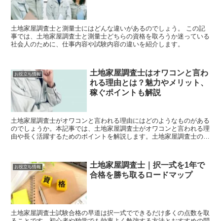
土地家屋調査士と測量士にはどんな違いがあるのでしょう。 この記
事では、土地家屋調査士と測量士どちらの資格を取ろうか迷っている
社会人のために、仕事内容や試験内容の違いを紹介します。
土地家屋調査士はオワコンと言わ
お役立ち情報
れる理由とは？魅力やメリット、
稼ぐポイントも解説
土地家屋調査士がオワコンと言われる理由にはどのようなものがある
のでしょうか。本記事では、土地家屋調査士がオワコンと言われる理
由や長く活躍するためのポイントを解説します。土地家屋調査士のメ
リットや魅力、将来性、年収もご紹介します。
土地家屋調査士｜択一式を1年で
お役立ち情報
合格を勝ち取るロードマップ
土地家屋調査士試験合格の早道は択一式でできるだけ多くの点数を取
ることです。初心者や独学でも効率よく勉強する方法とおすすめの問